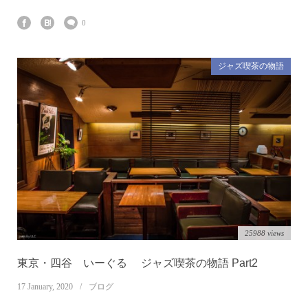
0
ジャズ喫茶の物語
25988 views
東京・四谷 いーぐる ジャズ喫茶の物語 Part2
17
January
,
2020
ブログ