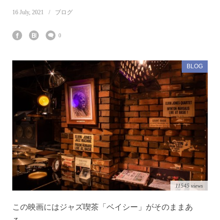
16
July
,
2021
ブログ
0
BLOG
11545 views
この映画にはジャズ喫茶「ベイシー」がそのままあ