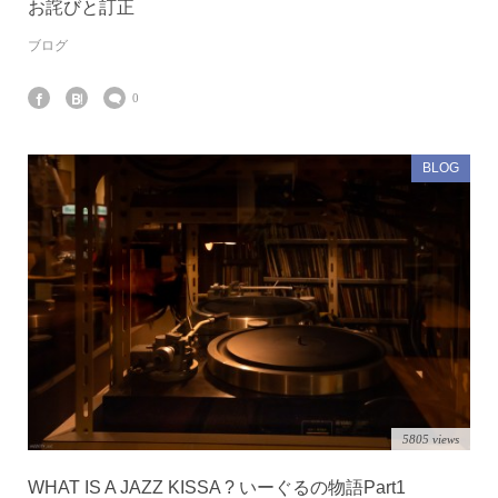
お詫びと訂正
ブログ
0
BLOG
5805 views
WHAT IS A JAZZ KISSA ? いーぐるの物語Part1