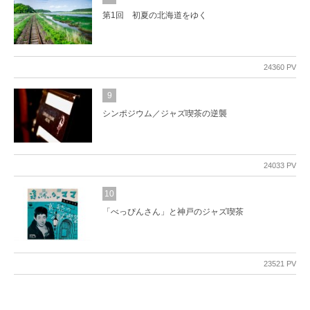
第1回 初夏の北海道をゆく
24360 PV
9
シンポジウム／ジャズ喫茶の逆襲
24033 PV
10
「べっぴんさん」と神戸のジャズ喫茶
23521 PV