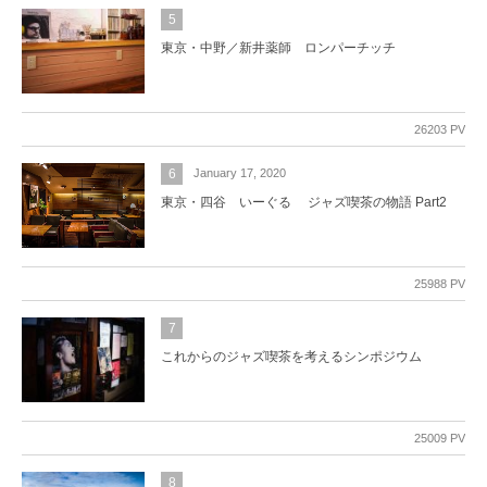
5
東京・中野／新井薬師 ロンパーチッチ
26203 PV
6
January 17, 2020
東京・四谷 いーぐる ジャズ喫茶の物語 Part2
25988 PV
7
これからのジャズ喫茶を考えるシンポジウム
25009 PV
8