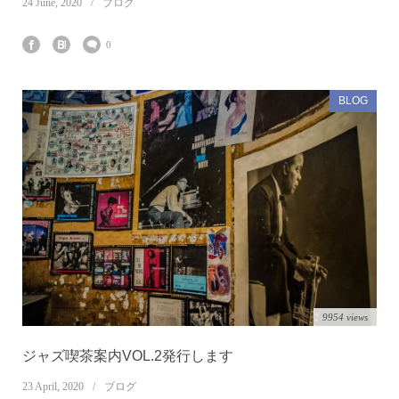
24
June
,
2020
ブログ
0
BLOG
9954 views
ジャズ喫茶案内VOL.2発行します
23
April
,
2020
ブログ