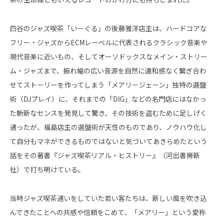
四谷のジャズ喫茶「いーぐる」の後藤雅洋店主は、ハードコアな
フリー・ジャズからECMレーベルに代表されるクラシック音楽や
現代音楽に近いもの、そしてオーソドックスなメイン・ストリー
ム・ジャズまで、振れ幅の広い音源を自然に違和感なく繋ぎ合わ
せてストーリーを作ってしまう「メアリージェーン」独特の選盤
術（DJプレイ）に、それまでの「DIG」などの名門店にはなかっ
た斬新なセンスを発見して驚き、その技術を盗むために足しげく
通ったが、福島店主の選盤術が天性のものであり、ノウハウ化し
て自分もマネができるものではないと気づいてあきらめたという
話をその著書『ジャズ喫茶リアル・ヒストリー』（河出書房新
社）で打ち明けている。
当時ジャズ喫茶通いをしていた若い客たちは、新しい風を吹き込
んできたことへの共感や信頼をこめて、「メアリー」という愛称