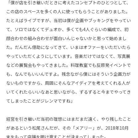
「僕が店を引き継いだときに考えたコンセプトのひとつとして、
この店のスペースを多くの人に使ってもらうことがありました。
たとえばライブですが、当初は僕が企画やブッキングをやってい
て、ソロではなくてデュオか、多くても4人ぐらいの編成で、初
顔合わせの組み合わせが面白いんじゃないかと思って始めまし
た。だんだん億劫になってきて、いまはオファーをいただいたら
やっていただくようにしています。音楽だけではなくて、写真展
などの展覧会もやってきました。料理教室でも反原発イベントで
も、なんでもいいんですよ。残念ながら僕にはそういう企画力が
ないものですから、周囲にそんなアイディアを考えてくれる人が
いてくれたらいいなあと思いながら、ずるずると今までやってき
てしまったことがジレンマですね」
経営を引き継いだ当初の理想にはまだまだ遠く、やり残したこと
があるという松尾さんだが、その「メアリー」が、2018年10月
末をもって店舗を明け渡すことが決まってしまった。