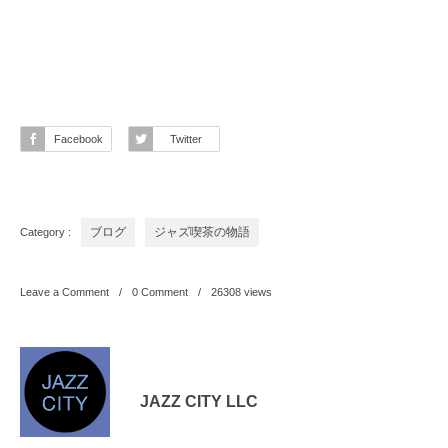
Facebook
Twitter
Category :
ブログ
ジャズ喫茶の物語
Leave a Comment
0 Comment
26308
views
JAZZ CITY LLC