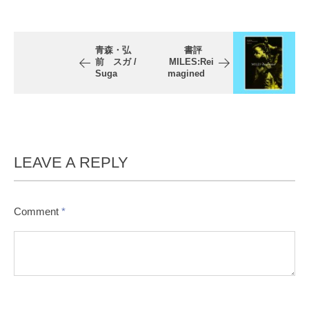
青森・弘
書評
前 スガ /
MILES:Rei
Suga
magined
LEAVE A REPLY
Comment
*