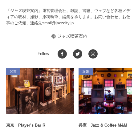
「ジャズ喫茶案内」運営管理会社。雑誌、書籍、ウェブなど各種メデ
ィアの取材、撮影、原稿執筆、編集を承ります。お問い合わせ、お仕
事のご依頼、連絡先⇨
mail@jazzcity.jp
ジャズ喫茶案内
Follow :
関東
近畿
東京 Player’s Bar R
兵庫 Jazz & Coffee M&M