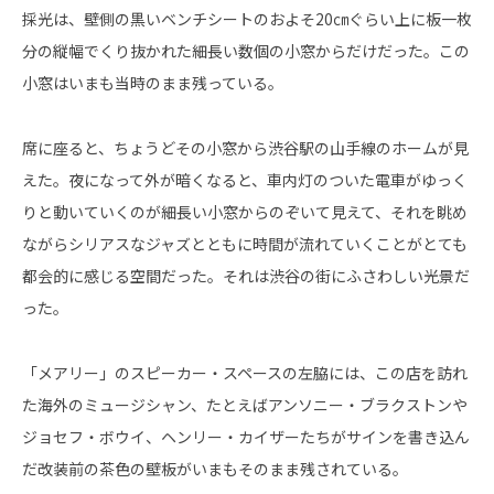
採光は、壁側の黒いベンチシートのおよそ20㎝ぐらい上に板一枚
分の縦幅でくり抜かれた細長い数個の小窓からだけだった。この
小窓はいまも当時のまま残っている。
席に座ると、ちょうどその小窓から渋谷駅の山手線のホームが見
えた。夜になって外が暗くなると、車内灯のついた電車がゆっく
りと動いていくのが細長い小窓からのぞいて見えて、それを眺め
ながらシリアスなジャズとともに時間が流れていくことがとても
都会的に感じる空間だった。それは渋谷の街にふさわしい光景だ
った。
「メアリー」のスピーカー・スペースの左脇には、この店を訪れ
た海外のミュージシャン、たとえばアンソニー・ブラクストンや
ジョセフ・ボウイ、ヘンリー・カイザーたちがサインを書き込ん
だ改装前の茶色の壁板がいまもそのまま残されている。