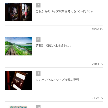
7
これからのジャズ喫茶を考えるシンポジウム
25004 PV
8
第1回 初夏の北海道をゆく
24356 PV
9
シンポジウム／ジャズ喫茶の逆襲
24027 PV
10