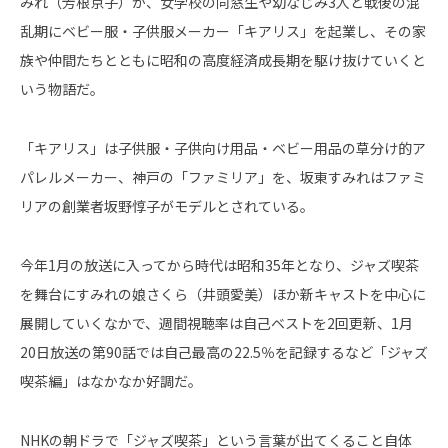
みれ（芳根京子）が、女学校の同窓生や幼なじみ3人と戦後の混
乱期にベビー服・子供服メーカー「キアリス」を起業し、その家
族や仲間たちとともに昭和の高度経済成長期を駆け抜けていくと
いう物語だ。
「キアリス」は子供服・子供向け用品・ベビー用品の草分け的ア
パレルメーカー、神戸の「ファミリア」を、坂東すみれはファミ
リアの創業者坂野惇子がモデルとされている。
今年1月の放送に入ってから時代は昭和35年となり、ジャズ喫茶
を舞台にすみれの娘さくら（井頭愛美）ほか新キャストを中心に
展開していくなかで、週間視聴率は自己ベストを2回更新、1月
20日放送の第90話では自己最高の22.5％を記録するなど「ジャズ
喫茶編」はなかなか好調だ。
NHKの朝ドラで「ジャズ喫茶」という言葉が出てくること自体