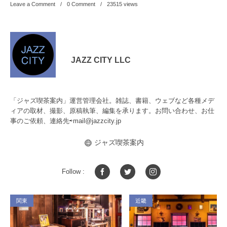
Leave a Comment
0 Comment
23515
views
JAZZ CITY LLC
「ジャズ喫茶案内」運営管理会社。雑誌、書籍、ウェブなど各種メデ
ィアの取材、撮影、原稿執筆、編集を承ります。お問い合わせ、お仕
事のご依頼、連絡先⇨
mail@jazzcity.jp
ジャズ喫茶案内
Follow :
関東
近畿