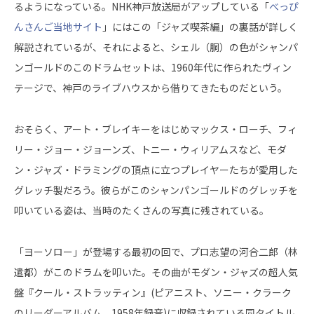
るようになっている。NHK神戸放送局がアップしている「
べっぴ
んさんご当地サイト
」にはこの「ジャズ喫茶編」の裏話が詳しく
解説されているが、それによると、シェル（胴）の色がシャンパ
ンゴールドのこのドラムセットは、1960年代に作られたヴィン
テージで、神戸のライブハウスから借りてきたものだという。
おそらく、アート・ブレイキーをはじめマックス・ローチ、フィ
リー・ジョー・ジョーンズ、トニー・ウィリアムスなど、モダ
ン・ジャズ・ドラミングの頂点に立つプレイヤーたちが愛用した
グレッチ製だろう。彼らがこのシャンパンゴールドのグレッチを
叩いている姿は、当時のたくさんの写真に残されている。
「ヨーソロー」が登場する最初の回で、プロ志望の河合二郎（林
遣都）がこのドラムを叩いた。その曲がモダン・ジャズの超人気
盤『クール・ストラッティン』(ピアニスト、ソニー・クラーク
のリーダーアルバム、1958年録音)に収録されている同タイトル