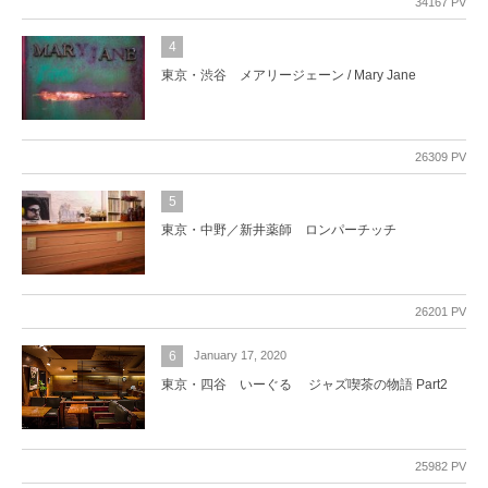
34167 PV
4
東京・渋谷 メアリージェーン / Mary Jane
26309 PV
5
東京・中野／新井薬師 ロンパーチッチ
26201 PV
6
January 17, 2020
東京・四谷 いーぐる ジャズ喫茶の物語 Part2
25982 PV