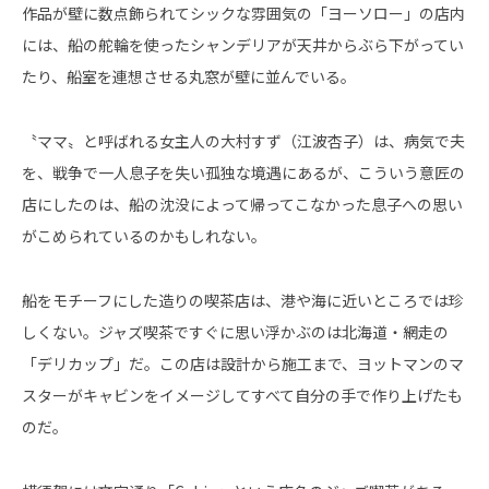
作品が壁に数点飾られてシックな雰囲気の「ヨーソロー」の店内
には、船の舵輪を使ったシャンデリアが天井からぶら下がってい
たり、船室を連想させる丸窓が壁に並んでいる。
〝ママ〟と呼ばれる女主人の大村すず（江波杏子）は、病気で夫
を、戦争で一人息子を失い孤独な境遇にあるが、こういう意匠の
店にしたのは、船の沈没によって帰ってこなかった息子への思い
がこめられているのかもしれない。
船をモチーフにした造りの喫茶店は、港や海に近いところでは珍
しくない。ジャズ喫茶ですぐに思い浮かぶのは北海道・網走の
「デリカップ」だ。この店は設計から施工まで、ヨットマンのマ
スターがキャビンをイメージしてすべて自分の手で作り上げたも
のだ。