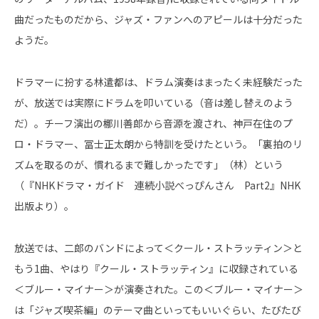
曲だったものだから、ジャズ・ファンへのアピールは十分だった
ようだ。
ドラマーに扮する林遣都は、ドラム演奏はまったく未経験だった
が、放送では実際にドラムを叩いている（音は差し替えのよう
だ）。チーフ演出の梛川善郎から音源を渡され、神戸在住のプ
ロ・ドラマー、冨士正太朗から特訓を受けたという。「裏拍のリ
ズムを取るのが、慣れるまで難しかったです」（林）という
（『NHKドラマ・ガイド 連続小説べっぴんさん Part2』NHK
出版より）。
放送では、二郎のバンドによって＜クール・ストラッティン＞と
もう1曲、やはり『クール・ストラッティン』に収録されている
＜ブルー・マイナー＞が演奏された。この＜ブルー・マイナー＞
は「ジャズ喫茶編」のテーマ曲といってもいいぐらい、たびたび