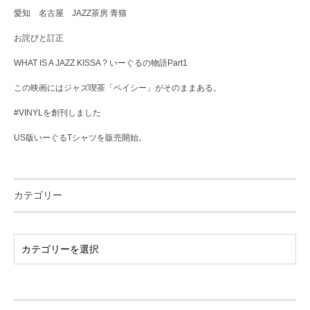
愛知 名古屋 JAZZ茶房 青猫
お詫びと訂正
WHAT IS A JAZZ KISSA ? いーぐるの物語Part1
この映画にはジャズ喫茶「ベイシー」がそのままある。
#VINYLを創刊しました
US版いーぐるTシャツを販売開始。
カテゴリー